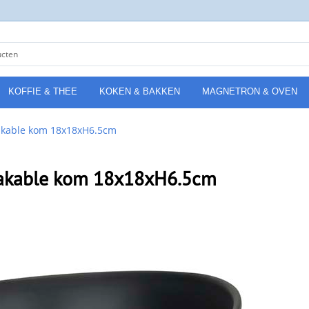
KOFFIE & THEE
KOKEN & BAKKEN
MAGNETRON & OVEN
akable kom 18x18xH6.5cm
eakable kom 18x18xH6.5cm