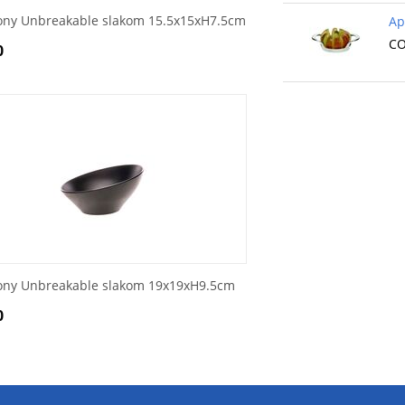
ony Unbreakable slakom 15.5x15xH7.5cm
Ap
CO
0
ony Unbreakable slakom 19x19xH9.5cm
0