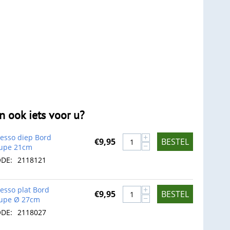
en ook iets voor u?
+
esso diep Bord
€
9,95
BESTEL
−
upe 21cm
DE:
2118121
+
esso plat Bord
€
9,95
BESTEL
−
upe Ø 27cm
DE:
2118027