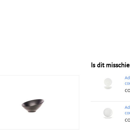
Is dit misschi
Ad
co
CO
Ad
co
CO