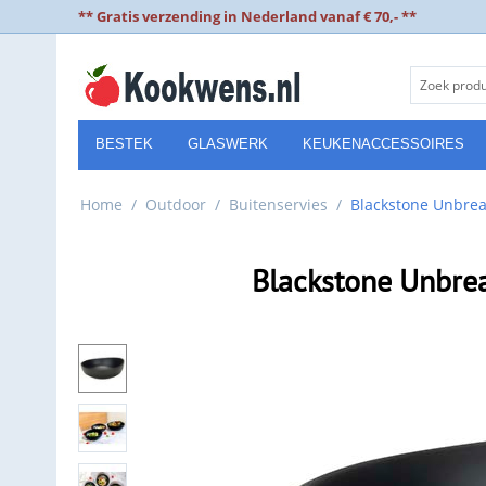
** Gratis verzending in Nederland vanaf € 70,- **
BESTEK
GLASWERK
KEUKENACCESSOIRES
Home
/
Outdoor
/
Buitenservies
/
Blackstone Unbre
Blackstone Unbr