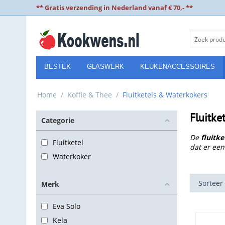
** Gratis verzending in Nederland vanaf € 70,- **
BESTEK
GLASWERK
KEUKENACCESSOIRES
Home
/
Koffie & Thee
/
Fluitketels & Waterkokers
Fluitke
Categorie
De
fluitke
Fluitketel
dat er een
Waterkoker
Sorteer
Merk
Eva Solo
Kela