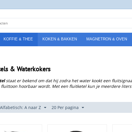
KOFFIE & THEE
KOKEN & BAKKEN
MAGNETRON & OVEN
tels & Waterkokers
tel
staat er bekend om dat hij zodra het water kookt een fluitsigna
 fluittoon hoorbaar wordt. Met een fluitketel kun je meerdere liters
 Alfabetisch: A naar Z
20 Per pagina