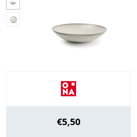
€
5,50