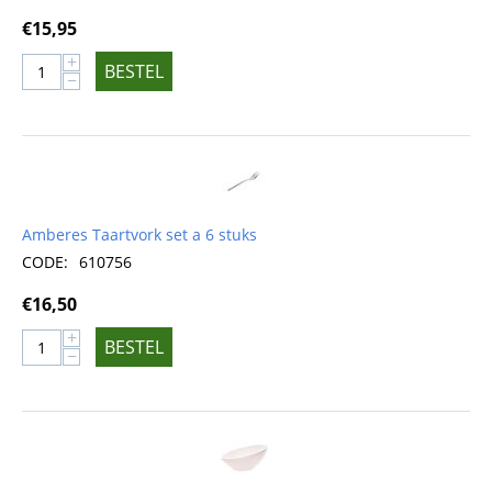
€
15,95
+
BESTEL
−
Amberes Taartvork set a 6 stuks
CODE:
610756
€
16,50
+
BESTEL
−