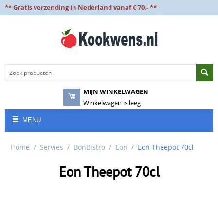
** Gratis verzending in Nederland vanaf € 70,- **
MIJN WINKELWAGEN
Winkelwagen is leeg
MENU
Home
/
Servies
/
BonBistro
/
Eon
/
Eon Theepot 70cl
Eon Theepot 70cl