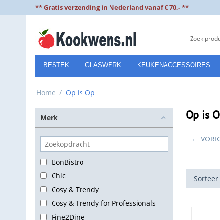
** Gratis verzending in Nederland vanaf € 70,- **
BESTEK
GLASWERK
KEUKENACCESSOIRES
Home
/
Op is Op
Op is 
Merk
VORI
BonBistro
Chic
Sorteer
Cosy & Trendy
Cosy & Trendy for Professionals
Fine2Dine