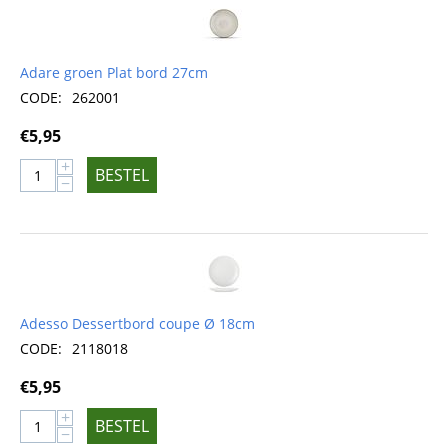
Adare groen Plat bord 27cm
CODE:
262001
€
5,95
+
BESTEL
−
Adesso Dessertbord coupe Ø 18cm
CODE:
2118018
€
5,95
+
BESTEL
−