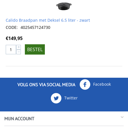
Calido Braadpan met Deksel 6.5 liter - zwart
CODE:
4025457124730
€
149,95
+
BESTEL
−
Facebook
VOLG ONS VIA SOCIAL MEDIA
Twitter
MIJN ACCOUNT