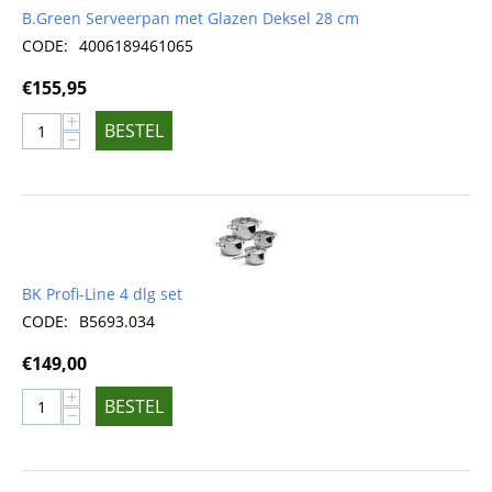
B.Green Serveerpan met Glazen Deksel 28 cm
CODE:
4006189461065
€
155,95
+
BESTEL
−
BK Profi-Line 4 dlg set
CODE:
B5693.034
€
149,00
+
BESTEL
−