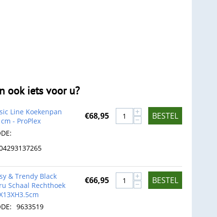
en ook iets voor u?
+
sic Line Koekenpan
€
68,95
BESTEL
−
 cm - ProPlex
DE:
04293137265
+
sy & Trendy Black
€
66,95
BESTEL
−
ru Schaal Rechthoek
X13XH3.5cm
DE:
9633519