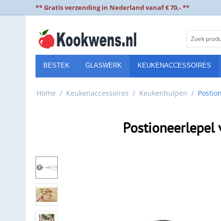
** Gratis verzending in Nederland vanaf € 70,- **
BESTEK
GLASWERK
KEUKENACCESSOIRES
Home
/
Keukenaccessoires
/
Keukenhulpen
/
Postio
Postioneerlepel