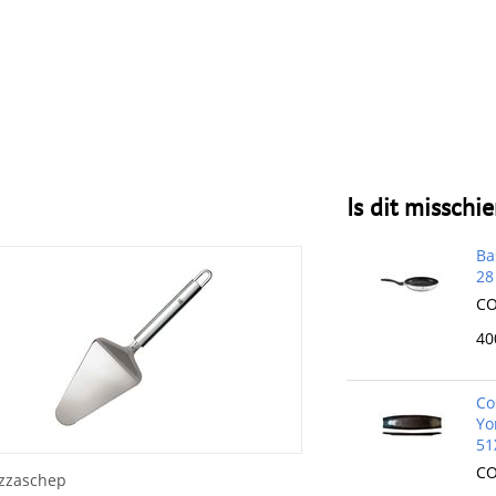
Is dit misschi
Ba
28
CO
40
Co
Yo
51
CO
izzaschep