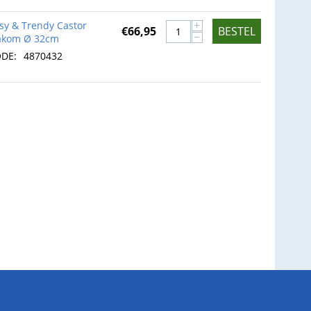
+
sy & Trendy Castor
€
66,95
BESTEL
−
akom Ø 32cm
DE:
4870432