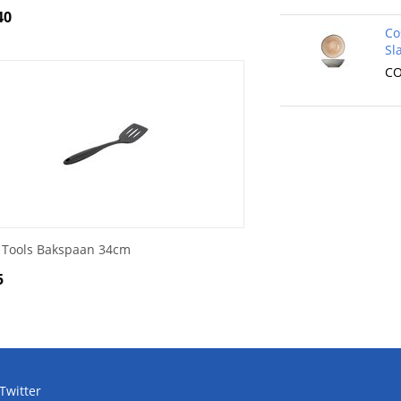
40
Co
Sl
CO
k Tools Bakspaan 34cm
5
Twitter