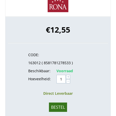
€
12,55
CODE:
163012 ( 8581781278533 )
Beschikbaar:
Voorraad
+
Hoeveelheid:
−
Direct Leverbaar
BESTEL