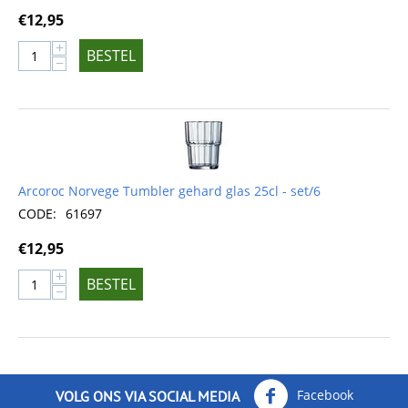
€
12,95
+
BESTEL
−
Arcoroc Norvege Tumbler gehard glas 25cl - set/6
CODE:
61697
€
12,95
+
BESTEL
−
Facebook
VOLG ONS VIA SOCIAL MEDIA