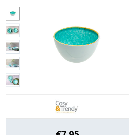
€
7,95