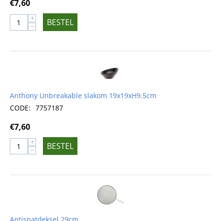
€
7,60
+
BESTEL
−
Anthony Unbreakable slakom 19x19xH9.5cm
CODE:
7757187
€
7,60
+
BESTEL
−
Antispatdeksel 29cm